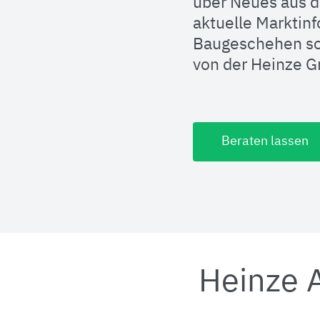
über Neues aus d
aktuelle Marktin
Baugeschehen so
von der Heinze 
Beraten lassen
Heinze 