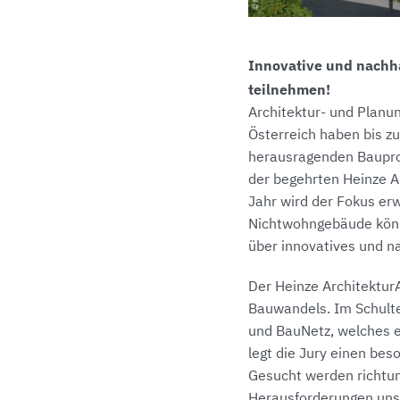
Innovative und nachha
teilnehmen!
Architektur- und Planu
Österreich haben bis z
herausragenden Bauproj
der begehrten Heinze 
Jahr wird der Fokus er
Nichtwohngebäude könn
über innovatives und n
Der Heinze Architektu
Bauwandels. Im Schulte
und BauNetz, welches er
legt die Jury einen bes
Gesucht werden richtu
Herausforderungen unse