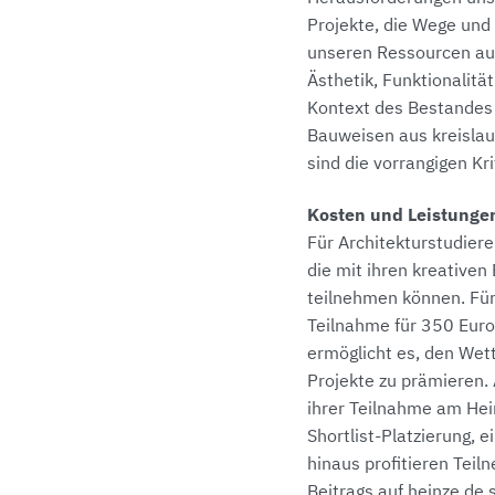
Projekte, die Wege und
unseren Ressourcen au
Ästhetik, Funktionalitä
Kontext des Bestandes 
Bauweisen aus kreisla
sind die vorrangigen Kr
Kosten und Leistunge
Für Architekturstudier
die mit ihren kreative
teilnehmen können. Für
Teilnahme für 350 Eur
ermöglicht es, den Wet
Projekte zu prämieren.
ihrer Teilnahme am Hei
Shortlist-Platzierung, 
hinaus profitieren Tei
Beitrags auf heinze.de 