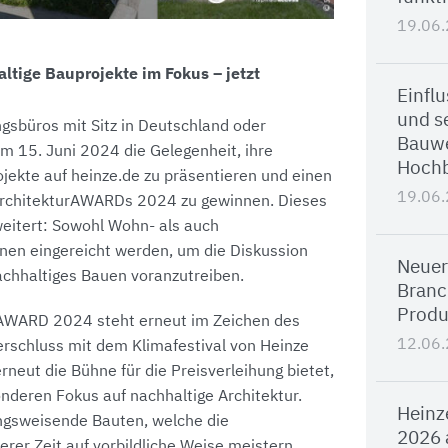
19.06
ltige Bauprojekte im Fokus – jetzt
Einfl
und se
ngsbüros mit Sitz in Deutschland oder
Bauwe
um 15. Juni 2024 die Gelegenheit, ihre
Hoch
ekte auf heinze.de zu präsentieren und einen
19.06
ArchitekturAWARDs 2024 zu gewinnen. Dieses
weitert: Sowohl Wohn- als auch
en eingereicht werden, um die Diskussion
Neuer
achhaltiges Bauen voranzutreiben.
Branc
Produ
rAWARD 2024 steht erneut im Zeichen des
12.06
rschluss mit dem Klimafestival von Heinze
neut die Bühne für die Preisverleihung bietet,
onderen Fokus auf nachhaltige Architektur.
Heinz
ngsweisende Bauten, welche die
2026 
rer Zeit auf vorbildliche Weise meistern.