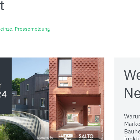
t
einze
,
Pressemeldung
We
Ne
Waru
Marke
Bauhe
funkti