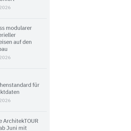
.2026
uss modularer
rieller
isen auf den
bau
.2026
henstandard für
ktdaten
.2026
e ArchitekTOUR
ab Juni mit