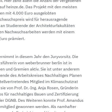
. Hier zählt allein die Anzahl der vergebenen
auf heinze.de. Das Projekt mit den meisten
en mit 4.000 Euro ausgelobten
achwuchspreis wird für herausragende
an Studierende der Architekturfakultäten
sten Nachwuchsarbeiten werden mit einem
Euro prämiert.
ernimmt in diesem Jahr den Juryvorsitz. Die
führerin von weberbrunner berlin ist in
n und Gremien aktiv. Sie ist unter anderem
tzende des Arbeitskreises Nachhaltiges Planen
ellvertretendes Mitglied im Klimaschutzrat
 sie von Prof. Dr.-Ing. Anja Rosen, Gründerin
s für nachhaltiges Bauen und Zertifizierung
 der DGNB. Des Weiteren konnte Prof. Amandus
ymitglied gewonnen werden. Als namhafter