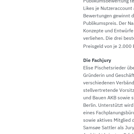
Publikumsbewertung teil
Likes je Nutzeraccount 
Bewertungen gewinnt d
Publikumspreis. Der N
Konzepte und Entwürfe 
verliehen. Die drei be
Preisgeld von je 2.000 
Die Fachjury
Elise Pischetsrieder üb
Gründerin und Geschäfts
verschiedenen Verbände
stellvertretende Vorsi
und Bauen AKB sowie st
Berlin. Unterstützt wird
eines Fachplanungsbüro
sowie aktives Mitglied
Samsøe Sattler als Jur