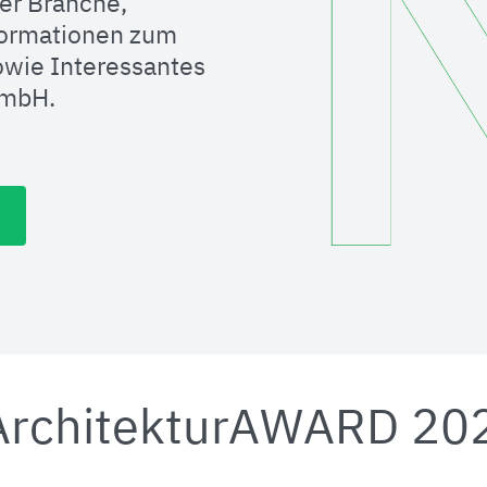
er Branche,
formationen zum
wie Interessantes
GmbH.
ArchitekturAWARD 20