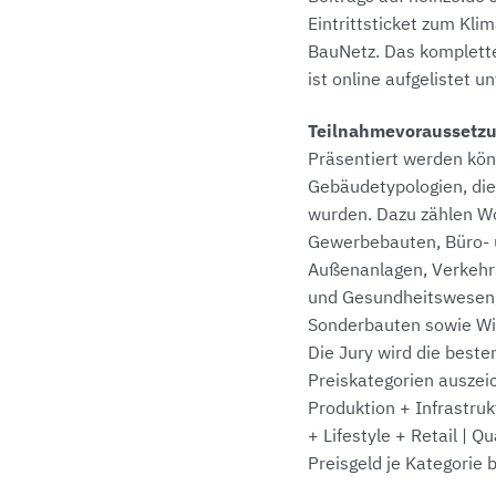
Eintrittsticket zum Kli
BauNetz. Das komplett
ist online aufgelistet u
Teilnahmevoraussetzu
Präsentiert werden kön
Gebäudetypologien, die 
wurden. Dazu zählen W
Gewerbebauten, Büro- 
Außenanlagen, Verkehrs
und Gesundheitswesen, 
Sonderbauten sowie Wi
Die Jury wird die best
Preiskategorien auszei
Produktion + Infrastrukt
+ Lifestyle + Retail | 
Preisgeld je Kategorie 