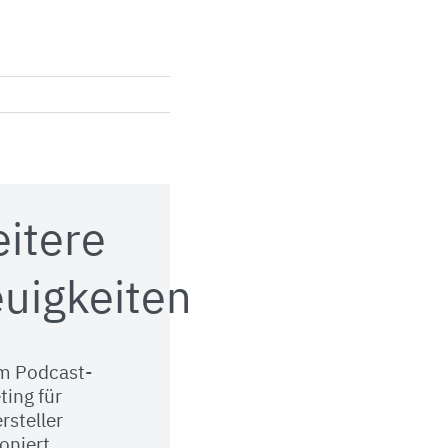
itere
uigkeiten
m Podcast-
ting für
rsteller
oniert