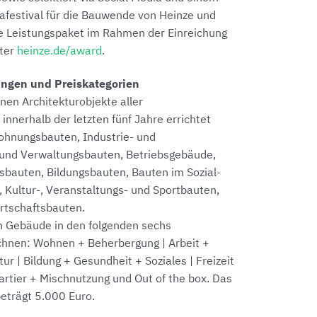
mafestival für die Bauwende von Heinze und
e Leistungspaket im Rahmen der Einreichung
nter
heinze.de/award
.
ngen und Preiskategorien
nen Architekturobjekte aller
innerhalb der letzten fünf Jahre errichtet
ohnungsbauten, Industrie- und
und Verwaltungsbauten, Betriebsgebäude,
bauten, Bildungsbauten, Bauten im Sozial-
Kultur-, Veranstaltungs- und Sportbauten,
rtschaftsbauten.
en Gebäude in den folgenden sechs
chnen: Wohnen + Beherbergung | Arbeit +
ur | Bildung + Gesundheit + Soziales | Freizeit
Quartier + Mischnutzung und Out of the box. Das
beträgt 5.000 Euro.