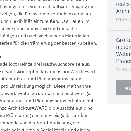
realis
 Lösungen für einen nachhaltigen Umgang mit
Archi
fzeigen, die Emissionen vermeiden ohne an
01.06
t und Flexibilität einzubüßen. Das Bauen im
sowie neue, innovative und einfache
uffähigen und nachwachsenden Materialien
Große
iterien für die Prämierung der besten Arbeiten.
neuen
Webin
n
Plane
ende lobt Heinze drei Nachwuchspreise aus,
12.05
n Entwurfskonzepten kostenlos am Wettbewerb
 Architektur- und Planungsbüros ist die
o pro Einreichung möglich. Diese Maßnahme
ME
tbewerb weiter zu stärken und hochwertige
 Architektur- und Planungsbüros erhalten mit
nze ArchitekturAWARD die Aussicht auf eine
eine Prämierung und ein Preisgeld. Darüber
lnehmende von der Veröffentlichung des
sowie selektiert via Social Media und einem