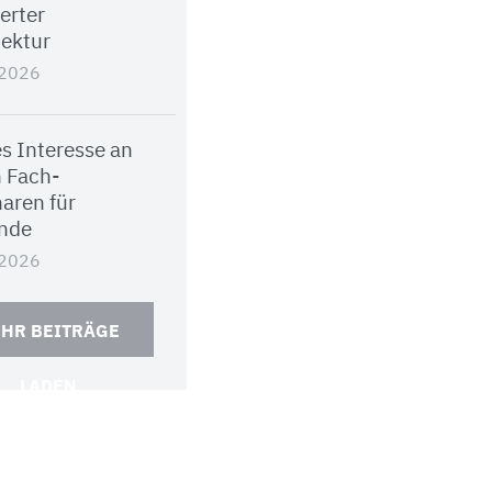
ierter
tektur
.2026
s Interesse an
 Fach-
aren für
nde
.2026
HR BEITRÄGE
LADEN