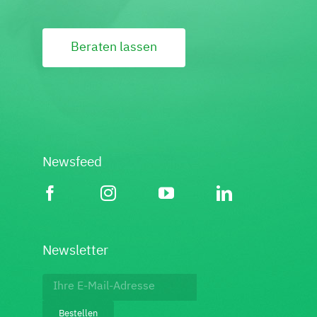
Beraten lassen
Newsfeed
Newsletter
Footer:
Newsletter
Bestellen
bestellen