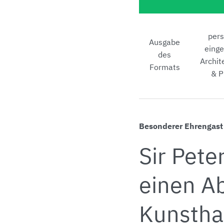
pers
Ausgabe
eing
des
Archit
Formats
& P
Besonderer Ehrengast
Sir Pete
einen A
Kunstha