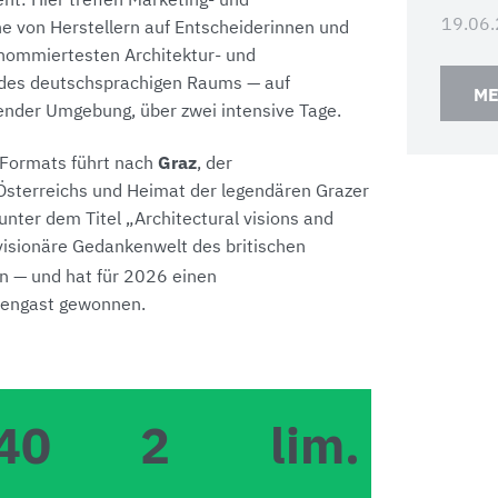
t: Hier treffen Marketing- und
19.06
he von Herstellern auf Entscheiderinnen und
nommiertesten Architektur- und
 des deutschsprachigen Raums — auf
ME
render Umgebung, über zwei intensive Tage.
Graz
 Formats führt nach
, der
Österreichs und Heimat der legendären Grazer
nter dem Titel „Architectural visions and
e visionäre Gedankenwelt des britischen
n — und hat für 2026 einen
rengast gewonnen.
40
2
lim.