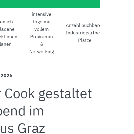
intensive
önlich
Tage mit
Anzahl buchbarer
eladene
vollem
Industriepartner-
ektinnen
Programm
Plätze
laner
&
Networking
 2026
r Cook gestaltet
bend im
us Graz