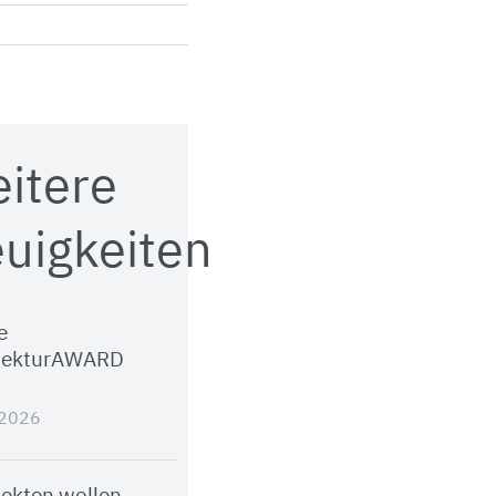
itere
uigkeiten
e
tekturAWARD
.2026