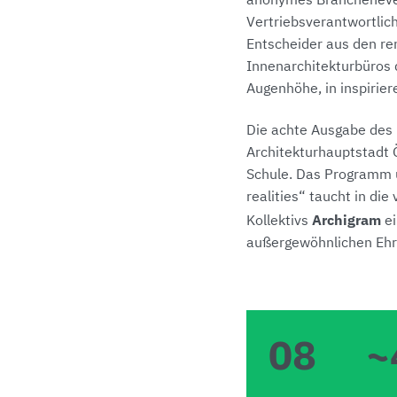
anonymes Brancheneven
Vertriebsverantwortlic
Entscheider aus den re
Innenarchitekturbüros
Augenhöhe, in inspirie
Die achte Ausgabe des
Architekturhauptstadt 
Schule. Das Programm u
realities“ taucht in di
Archigram
Kollektivs
ei
außergewöhnlichen Eh
08
~