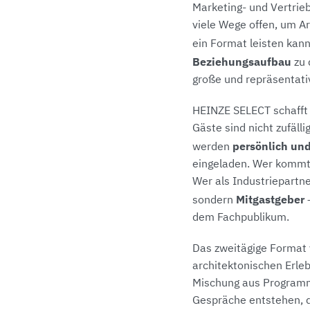
Marketing- und Vertrie
viele Wege offen, um A
ein Format leisten kan
Beziehungsaufbau
zu 
große und repräsentativ
HEINZE SELECT schafft
Gäste sind nicht zufäl
persönlich un
werden
eingeladen. Wer kommt
Wer als Industriepartner
Mitgastgeber
sondern
—
dem Fachpublikum.
Das zweitägige Format 
architektonischen Erle
Mischung aus Programm
Gespräche entstehen, d