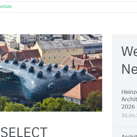
einze
We
Ne
Heinz
Archi
2026
30.06
 SELECT