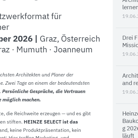
Archi
lernen
tzwerkformat für
19.06
ner
ober 2026 |
Drei 
Graz, Österreich
Missi
raz · Mumuth · Joanneum
19.06
ichsten Architekten und Planer der
Archit
e. Zwei Tage an einem der bedeutendsten
and re
.
Persönliche Gespräche, die Vertrauen
19.06
te möglich machen.
Heinz
e, die Reichweite erzeugen — und es gibt
Bauko
HEINZE SELECT ist das
en stiften.
g 202
nd, keine Produktpräsentation, kein
läuft