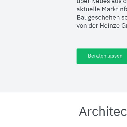
über Neues aus d
aktuelle Marktin
Baugeschehen so
von der Heinze 
Beraten lassen
Architec