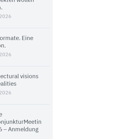
tekten wollen
.
.2026
Formate. Eine
on.
.2026
ectural visions
alities
.2026
e
njunkturMeetin
6 – Anmeldung