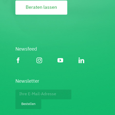
Beraten lassen
Newsfeed
Newsletter
Footer:
Newsletter
Bestellen
bestellen