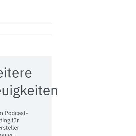
itere
uigkeiten
m Podcast-
ting für
rsteller
oniert