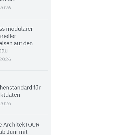
.2026
uss modularer
rieller
isen auf den
bau
.2026
henstandard für
ktdaten
.2026
e ArchitekTOUR
ab Juni mit