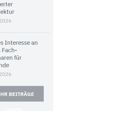
ierter
tektur
.2026
s Interesse an
 Fach-
aren für
nde
.2026
HR BEITRÄGE
LADEN