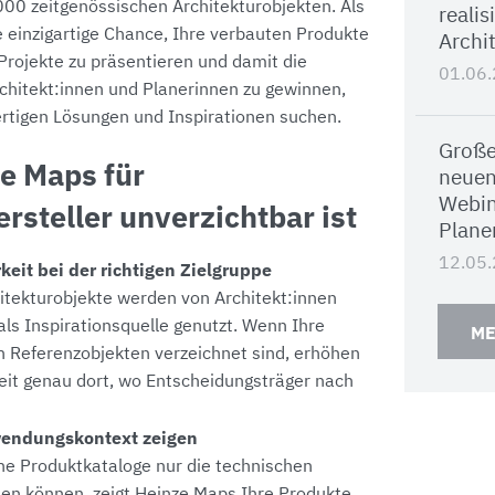
000 zeitgenössischen Architekturobjekten. Als
realis
e einzigartige Chance, Ihre verbauten Produkte
Archi
 Projekte zu präsentieren und damit die
01.06
hitekt:innen und Planerinnen zu gewinnen,
ertigen Lösungen und Inspirationen suchen.
Große
e Maps für
neuen
Webin
steller unverzichtbar ist
Plane
12.05
keit bei der richtigen Zielgruppe
tekturobjekte werden von Architekt:innen
als Inspirationsquelle genutzt. Wenn Ihre
ME
n Referenzobjekten verzeichnet sind, erhöhen
keit genau dort, wo Entscheidungsträger nach
endungskontext zeigen
he Produktkataloge nur die technischen
en können, zeigt Heinze Maps Ihre Produkte