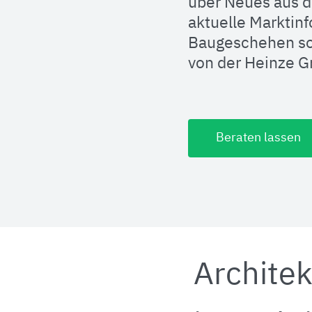
über Neues aus d
aktuelle Marktin
Baugeschehen so
von der Heinze 
Beraten lassen
Architek