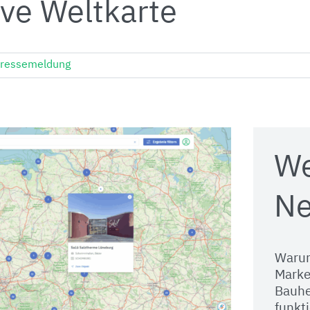
ive Weltkarte
ressemeldung
We
Ne
Waru
Marke
Bauhe
funkti