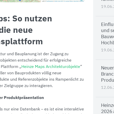
19.06
ps: So nutzen
Einfl
 die neue
und se
Bauwe
nsplattform
Hoch
19.06
ktur und Bauplanung ist der Zugang zu
zobjekten entscheidend für erfolgreiche
 Plattform „
Heinze Maps Architekturobjekte
“
Neuer
eller von Bauprodukten völlig neue
Branc
odukte und Referenzobjekte ins Rampenlicht zu
Produ
er Zielgruppe zu interagieren.
12.06
er Produktpräsentation
Heinz
s nur eine Datenbank – es ist eine interaktive
2026 