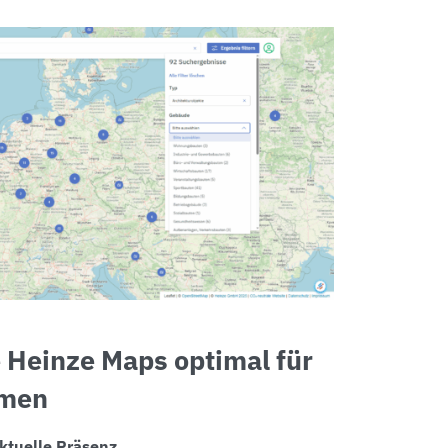
 Heinze Maps optimal für
hmen
aktuelle Präsenz