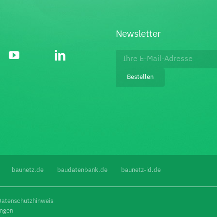
Newsletter
Footer:
Newsletter
Bestellen
bestellen
baunetz.de
baudatenbank.de
baunetz-id.de
Datenschutzhinweis
ungen