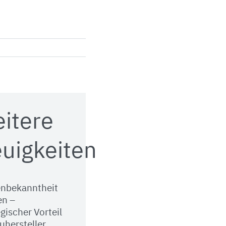
itere
uigkeiten
nbekanntheit
n –
gischer Vorteil
uhersteller