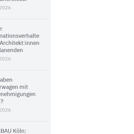
.2026
e:
mationsverhalte
 Architekt:innen
lanenden
.2026
haben
rwagen mit
enehmigungen
n?
.2026
alBAU Köln: