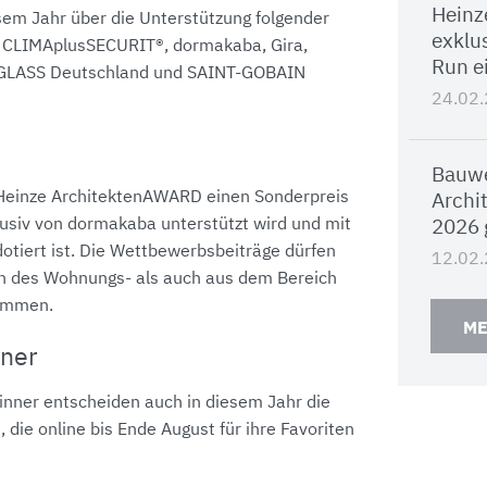
Heinz
esem Jahr über die Unterstützung folgender
exklus
 CLIMAplusSECURIT®, dormakaba, Gira,
Run e
GLASS Deutschland und SAINT-GOBAIN
24.02
M
Bauwe
 Heinze ArchitektenAWARD einen Sonderpreis
Archi
lusiv von dormakaba unterstützt wird und mit
2026 
otiert ist. Die Wettbewerbsbeiträge dürfen
12.02
h des Wohnungs- als auch aus dem Bereich
ammen.
ME
ner
nner entscheiden auch in diesem Jahr die
 die online bis Ende August für ihre Favoriten