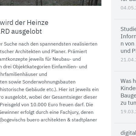
04.05
wird der Heinze
Studi
RD ausgelobt
Infor
n von
der Suche nach den spannendsten realisierten
und P
scher Architekten und Planer. Prämiert
amtkonzepte jeweils für Neubau- und
21.04
 drei Objektkategorien Einfamilien- und
ehrfamilienhäuser und
Was 
ten sowie Sonderwohnungsbauten
Kinde
istorische Gebäude etc.). Hier ist jeweils ein
Baug
ro ausgelobt, wobei der Gesamtsieger dieser
zu tu
 Preisgeld von 10.000 Euro freuen darf. Die
19.03
ewinner erfolgt durch eine Fachjury, deren
er (bogevischs buero architekten & stadtplaner
digit