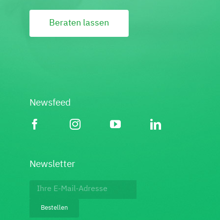
Beraten lassen
Newsfeed
Newsletter
Footer:
Newsletter
Bestellen
bestellen