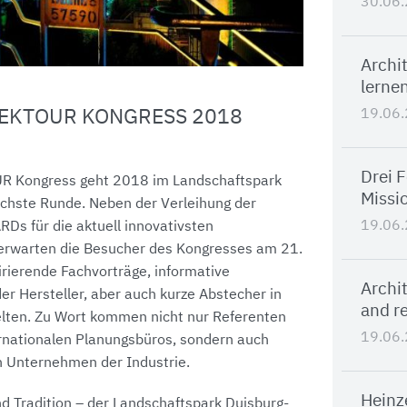
30.06
Archi
lernen
19.06
TEKTOUR KONGRESS 2018
Drei 
UR Kongress geht 2018 im Landschaftspark
Missi
ächste Runde. Neben der Verleihung der
19.06
Ds für die aktuell innovativsten
rwarten die Besucher des Kongresses am 21.
rierende Fachvorträge, informative
Archit
er Hersteller, aber auch kurze Abstecher in
and re
ten. Zu Wort kommen nicht nur Referenten
19.06
rnationalen Planungsbüros, sondern auch
n Unternehmen der Industrie.
Heinz
d Tradition – der Landschaftspark Duisburg-