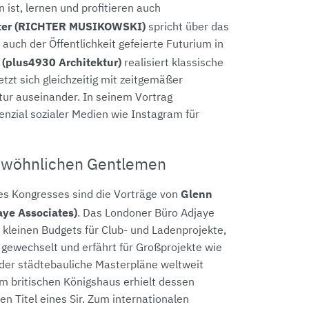
 ist, lernen und profitieren auch
hter (RICHTER MUSIKOWSKI)
spricht über das
auch der Öffentlichkeit gefeierte Futurium in
 (plus4930 Architektur)
realisiert klassische
zt sich gleichzeitig mit zeitgemäßer
tur auseinander. In seinem Vortrag
enzial sozialer Medien wie Instagram für
gewöhnlichen Gentlemen
Glenn
s Kongresses sind die Vorträge von
aye Associates)
. Das Londoner Büro Adjaye
 kleinen Budgets für Club- und Ladenprojekte,
a gewechselt und erfährt für Großprojekte wie
der städtebauliche Masterpläne weltweit
 britischen Königshaus erhielt dessen
n Titel eines Sir. Zum internationalen