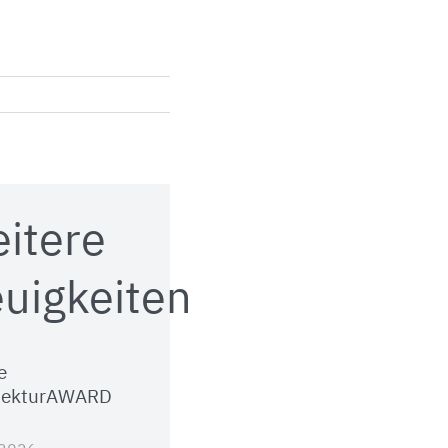
itere
uigkeiten
e
tekturAWARD