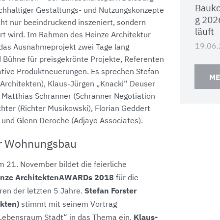
Bauko
achhaltiger Gestaltungs- und Nutzungskonzepte
g 202
cht nur beeindruckend inszeniert, sondern
läuft
siert wird. Im Rahmen des Heinze Architektur
19.06
das Ausnahmeprojekt zwei Tage lang
 Bühne für preisgekrönte Projekte, Referenten
ative Produktneuerungen. Es sprechen Stefan
ME
 Architekten), Klaus-Jürgen „Knacki“ Deuser
Matthias Schranner (Schranner Negotiation
ichter (Richter Musikowski), Florian Geddert
, und Glenn Deroche (Adjaye Associates).
r Wohnungsbau
 21. November bildet die feierliche
inze ArchitektenAWARDs 2018
für die
Stefan Forster
en der letzten 5 Jahre.
ekten)
stimmt mit seinem Vortrag
Klaus-
 Lebensraum Stadt“ in das Thema ein.