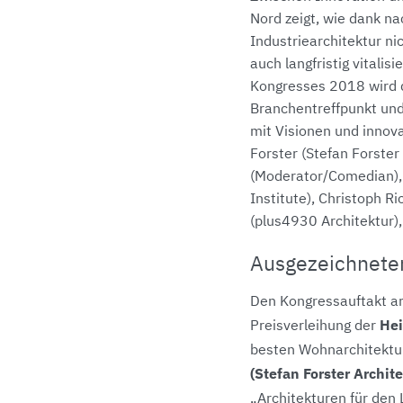
Nord zeigt, wie dank n
Industriearchitektur ni
auch langfristig vitali
Kongresses 2018 wird 
Branchentreffpunkt und
mit Visionen und innov
Forster (Stefan Forster
(Moderator/Comedian), 
Institute), Christoph R
(plus4930 Architektur)
Ausgezeichnete
Den Kongressauftakt am
He
Preisverleihung der
besten Wohnarchitektur
(Stefan Forster Archit
„Architekturen für den