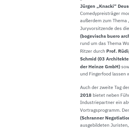
Jürgen „Knacki“ Deus
Comedypreisträger moder
außerdem zum Thema „Kr
Juryvorsitzende des d
(bogevischs buero arc
rund um das Thema Woh
Prof. Rüdi
Ritzer durch
Schmid (03 Architekte
der Heinze GmbH)
sowi
und Fingerfood lassen 
Auch der zweite Tag de
2018
bietet neben Führ
Industriepartner ein a
Vortragsprogramm. De
(Schranner Negotiation
ausgebildeten Juristen,