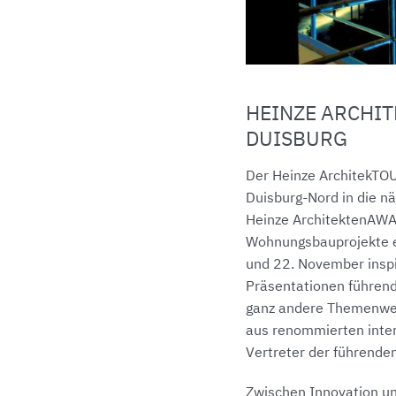
HEINZE ARCHI
DUISBURG
Der Heinze ArchitekTO
Duisburg-Nord in die n
Heinze ArchitektenAWAR
Wohnungsbauprojekte e
und 22. November inspi
Präsentationen führend
ganz andere Themenwel
aus renommierten inte
Vertreter der führende
Zwischen Innovation un