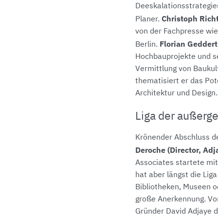
Deeskalationsstrategien
Christoph Ric
Planer.
von der Fachpresse wie 
Florian Geddert
Berlin.
Hochbauprojekte und set
Vermittlung von Baukul
thematisiert er das Pot
Architektur und Design.
Liga der außer
Krönender Abschluss de
Deroche (Director, Adj
Associates startete mit
hat aber längst die Lig
Bibliotheken, Museen o
große Anerkennung. Vom
Gründer David Adjaye de