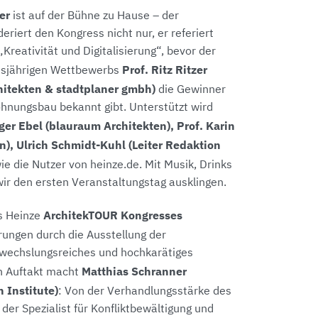
er
ist auf der Bühne zu Hause – der
iert den Kongress nicht nur, er referiert
eativität und Digitalisierung“, bevor der
Prof. Ritz Ritzer
iesjährigen Wettbewerbs
hitekten & stadtplaner gmbh)
die Gewinner
nungsbau bekannt gibt. Unterstützt wird
ger Ebel (blauraum Architekten), Prof. Karin
n), Ulrich Schmidt-Kuhl (Leiter Redaktion
e die Nutzer von heinze.de. Mit Musik, Drinks
wir den ersten Veranstaltungstag ausklingen.
ArchitekTOUR Kongresses
s Heinze
ungen durch die Ausstellung der
bwechslungsreiches und hochkarätiges
Matthias Schranner
n Auftakt macht
 Institute)
: Von der Verhandlungsstärke des
 der Spezialist für Konfliktbewältigung und