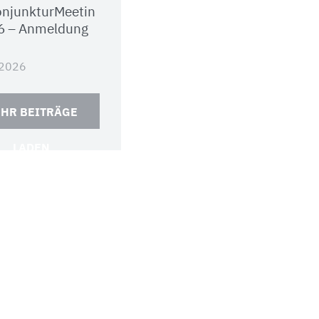
njunkturMeetin
6 – Anmeldung
.2026
HR BEITRÄGE
LADEN