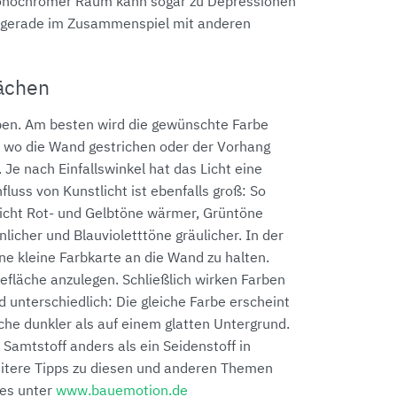
 monochromer Raum kann sogar zu Depressionen
n gerade im Zusammenspiel mit anderen
lächen
rben. Am besten wird die gewünschte Farbe
, wo die Wand gestrichen oder der Vorhang
 Je nach Einfallswinkel hat das Licht eine
fluss von Kunstlicht ist ebenfalls groß: So
icht Rot- und Gelbtöne wärmer, Grüntöne
nlicher und Blauvioletttöne gräulicher. In der
eine kleine Farbkarte an die Wand zu halten.
befläche anzulegen. Schließlich wirken Farben
 unterschiedlich: Die gleiche Farbe erscheint
che dunkler als auf einem glatten Untergrund.
 Samtstoff anders als ein Seidenstoff in
itere Tipps zu diesen und anderen Themen
 es unter
www.bauemotion.de