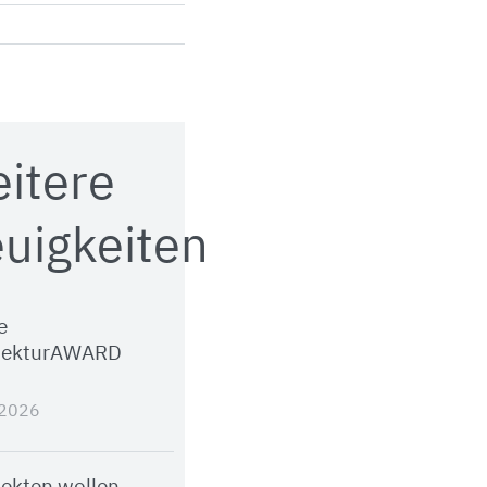
itere
uigkeiten
e
tekturAWARD
.2026