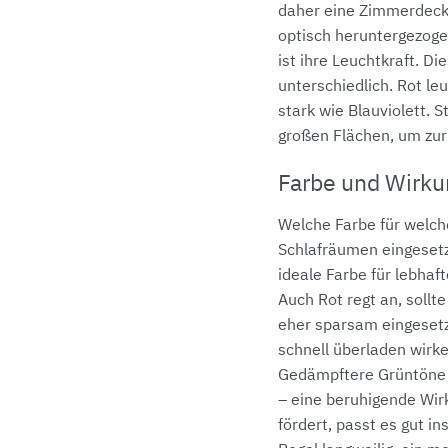
daher eine Zimmerdecke 
optisch heruntergezoge
ist ihre Leuchtkraft. Di
unterschiedlich. Rot leu
stark wie Blauviolett. 
großen Flächen, um zu
Farbe und Wirku
Welche Farbe für welch
Schlafräumen eingesetz
ideale Farbe für lebhaf
Auch Rot regt an, sollt
eher sparsam eingesetz
schnell überladen wirken
Gedämpftere Grüntöne k
– eine beruhigende Wir
fördert, passt es gut in