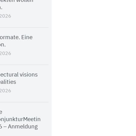
tekten wollen
.
.2026
Formate. Eine
on.
.2026
ectural visions
alities
.2026
e
njunkturMeetin
6 – Anmeldung