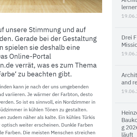
Archi
lernen
19.06
uf unsere Stimmung und auf
Drei 
den. Gerade bei der Gestaltung
Missi
spielen sie deshalb eine
19.06
Das Online-Portal
.de verrät, was es zum Thema
Farbe‘ zu beachten gibt.
Archit
and re
nden kann je nach der uns umgebenden
19.06
ad variieren. Je wärmer der Farbton, desto
rden. So ist es sinnvoll, ein Nordzimmer in
üdzimmer in kühlen Tönen zu gestalten.
Heinz
n zudem näher als kalte. Ein kühles Türkis
Bauko
 optisch weiter erscheinen. Dunkle Farben
g 202
lle Farben. Die meisten Menschen streichen
läuft