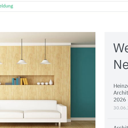
eldung
We
Ne
Heinz
Archi
2026
30.06