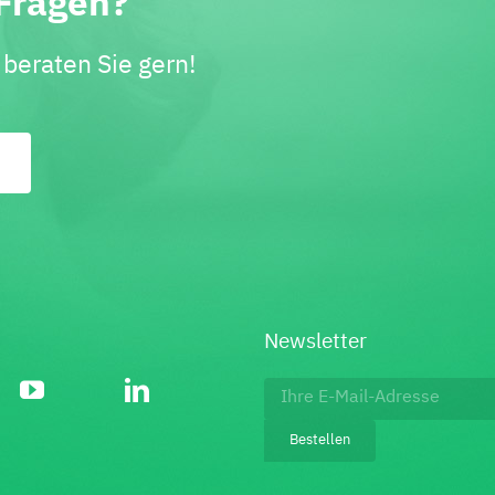
Fragen?
beraten Sie gern!
Newsletter
Footer:
Newsletter
Bestellen
bestellen