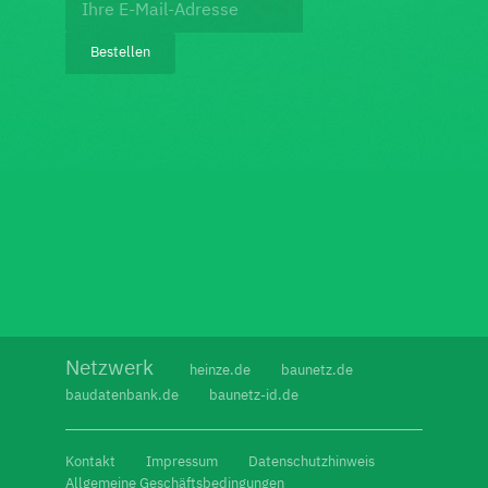
Footer:
Newsletter
Bestellen
bestellen
Netzwerk
heinze.de
baunetz.de
baudatenbank.de
baunetz-id.de
Kontakt
Impressum
Datenschutzhinweis
Allgemeine Geschäftsbedingungen