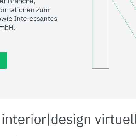
er Branche,
formationen zum
wie Interessantes
GmbH.
interior|design virtuel