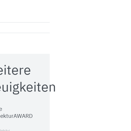
itere
uigkeiten
e
tekturAWARD