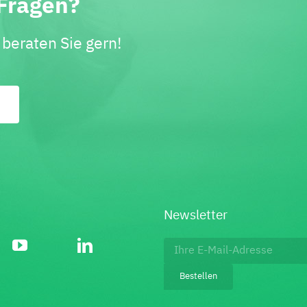
Fragen?
beraten Sie gern!
Newsletter
Footer:
Newsletter
Bestellen
bestellen