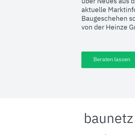
über Neues aus d
aktuelle Marktin
Baugeschehen so
von der Heinze 
Beraten lassen
baunetz 