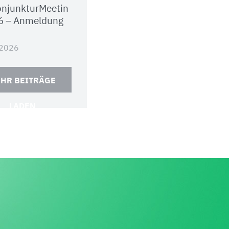
njunkturMeetin
6 – Anmeldung
.2026
HR BEITRÄGE
LADEN