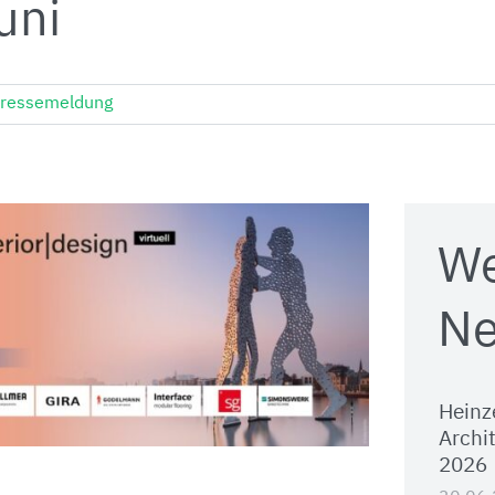
uni
ressemeldung
We
Ne
Heinz
Archi
2026