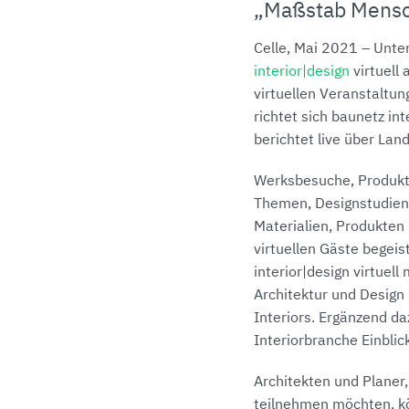
„Maßstab Mens
Celle, Mai 2021 – Unte
interior|design
virtuell
virtuellen Veranstaltung
richtet sich baunetz in
berichtet live über La
Werksbesuche, Produktt
Themen, Designstudien 
Materialien, Produkten
virtuellen Gäste begeis
interior|design virtuel
Architektur und Desig
Interiors. Ergänzend da
Interiorbranche Einblic
Architekten und Planer
teilnehmen möchten, k