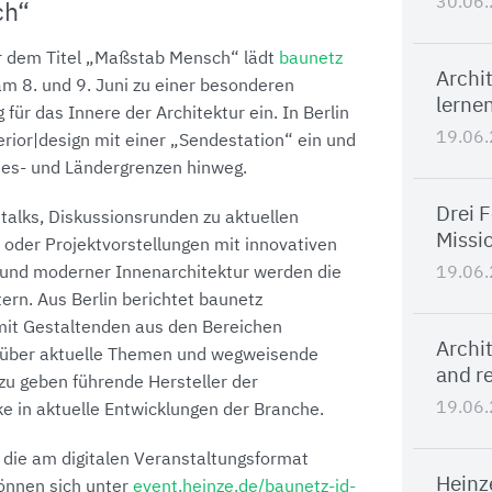
30.06
ch“
r dem Titel „Maßstab Mensch“ lädt
baunetz
Archi
 am 8. und 9. Juni zu einer besonderen
lernen
 für das Innere der Architektur ein. In Berlin
19.06
terior|design mit einer „Sendestation“ ein und
ndes- und Ländergrenzen hinweg.
Drei 
alks, Diskussionsrunden zu aktuellen
Missi
oder Projektvorstellungen mit innovativen
19.06
 und moderner Innenarchitektur werden die
tern. Aus Berlin berichtet baunetz
l mit Gestaltenden aus den Bereichen
Archit
n über aktuelle Themen und wegweisende
and re
zu geben führende Hersteller der
19.06
ke in aktuelle Entwicklungen der Branche.
, die am digitalen Veranstaltungsformat
Heinz
önnen sich unter
event.heinze.de/baunetz-id-